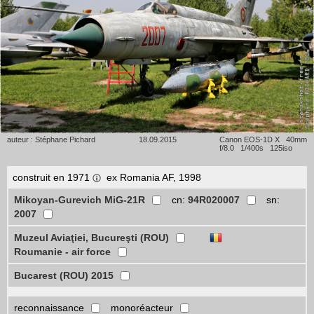
auteur : Stéphane Pichard
18.09.2015
Canon EOS-1D X 40mm
f/8.0 1/400s 125iso
construit en 1971
ex Romania AF, 1998
Mikoyan-Gurevich MiG-21R
cn:
94R020007
sn:
2007
Muzeul Aviaţiei, Bucureşti (ROU)
Roumanie - air force
Bucarest (ROU) 2015
reconnaissance
monoréacteur