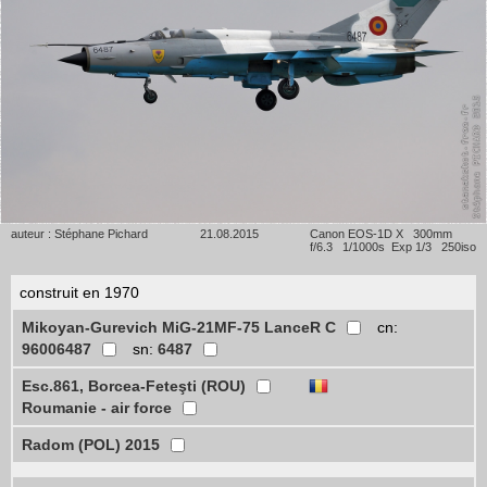
auteur : Stéphane Pichard
21.08.2015
Canon EOS-1D X 300mm
f/6.3 1/1000s Exp 1/3 250iso
construit en 1970
Mikoyan-Gurevich MiG-21MF-75 LanceR C
cn:
96006487
sn:
6487
Esc.861, Borcea-Feteşti (ROU)
Roumanie - air force
Radom (POL) 2015