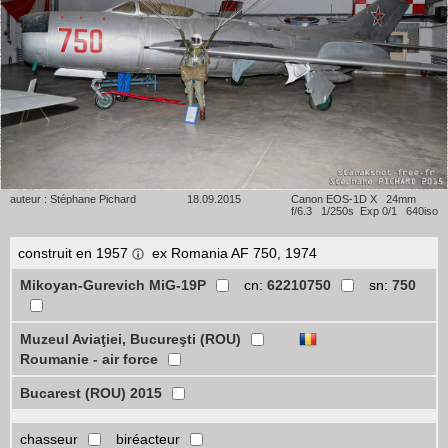
auteur : Stéphane Pichard
18.09.2015
Canon EOS-1D X 24mm
f/6.3 1/250s Exp 0/1 640iso
construit en 1957
ex Romania AF 750, 1974
Mikoyan-Gurevich MiG-19P
cn:
62210750
sn:
750
Muzeul Aviaţiei, Bucureşti (ROU)
Roumanie - air force
Bucarest (ROU) 2015
chasseur
biréacteur