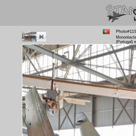
Photo#11
Monoréacte
(Portugal) 