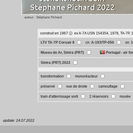
auteur : Stéphane Pichard
construit en 1967
ex A-7A USN 154354, 1978, TA-7P, 
LTV TA-7P Corsair II
cn:
A-193/TP-050
sn:
Museu do Ar, Sintra (PRT)
Portugal - air fo
Sintra (PRT) 2022
transformation
monoréacteur
préservé
vue de droite
camouflage
train d'atterrissage sorti
2 réservoirs
musée
update: 24.07.2022