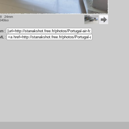
 II 24mm
640iso
um :
ML :