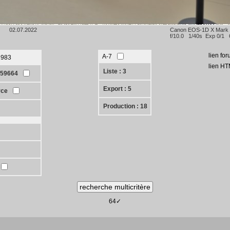
02.07.2022
Canon EOS-1D X Mark
f/10.0 1/40s Exp 0/1 
lien for
A-7
1983
lien HT
Liste : 3
159664
Export : 5
rce
Production : 18
64✓