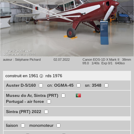
auteur : Stéphane Pichard
02.07.2022
Canon EOS-1D X Mark II 38mm
f/8.0 1/40s Exp 0/1 640iso
construit en 1961
rds 1976
Auster D-5/160
cn:
OGMA-45
sn:
3548
Museu do Ar, Sintra (PRT)
Portugal - air force
Sintra (PRT) 2022
liaison
monomoteur