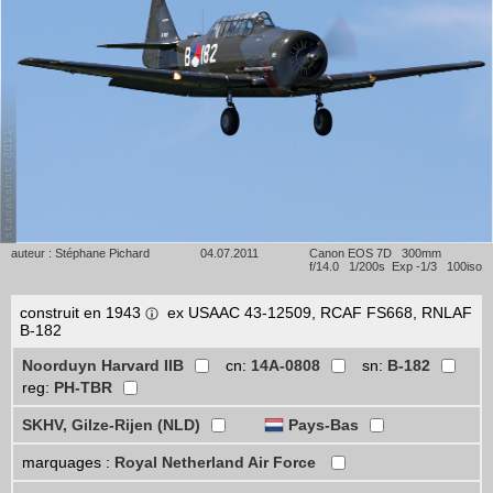
auteur : Stéphane Pichard
04.07.2011
Canon EOS 7D 300mm
f/14.0 1/200s Exp -1/3 100iso
construit en 1943
ex USAAC 43-12509, RCAF FS668, RNLAF
B-182
Noorduyn Harvard IIB
cn:
14A-0808
sn:
B-182
reg:
PH-TBR
SKHV, Gilze-Rijen (NLD)
Pays-Bas
marquages :
Royal Netherland Air Force