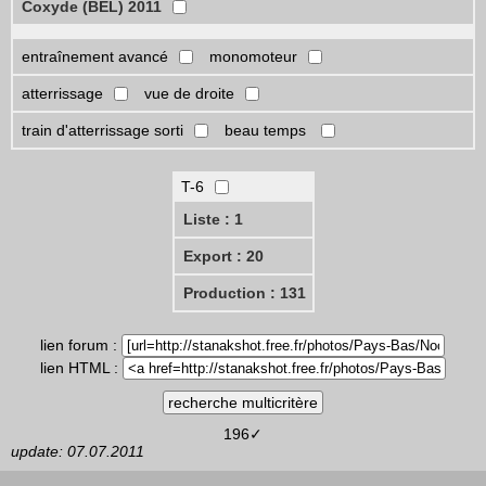
Coxyde (BEL) 2011
entraînement avancé
monomoteur
atterrissage
vue de droite
train d'atterrissage sorti
beau temps
T-6
Liste : 1
Export : 20
Production : 131
lien forum :
lien HTML :
196✓
update: 07.07.2011