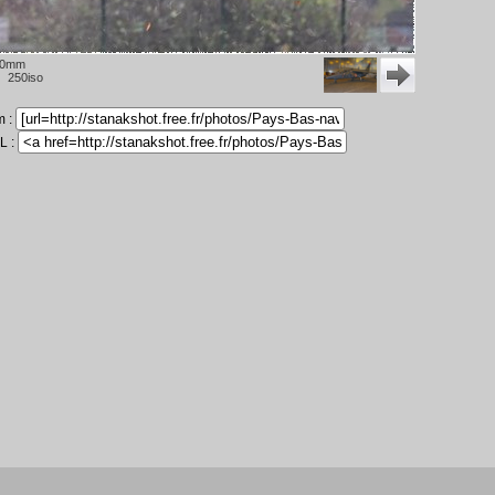
00mm
1 250iso
m :
L :