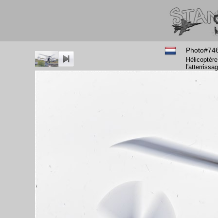
Photo#74
Hélicoptère
l'atterriss