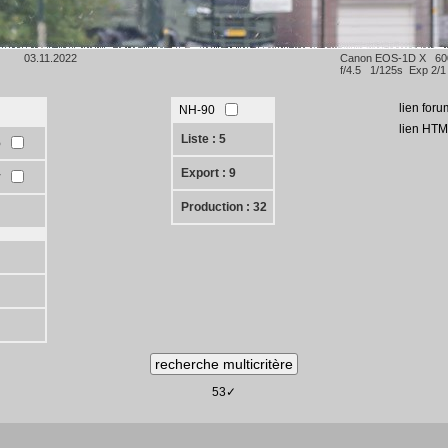
03.11.2022
Canon EOS-1D X 6
f/4.5 1/125s Exp 2/
lien foru
NH-90
lien HTM
Liste : 5
5
Export : 9
y
Production : 32
53✓