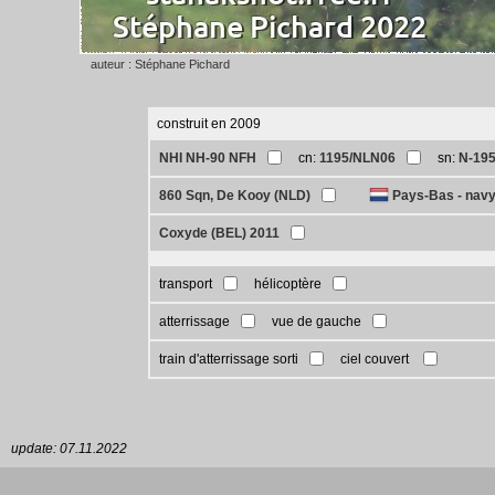
auteur : Stéphane Pichard
construit en 2009
NHI NH-90 NFH
cn:
1195/NLN06
sn:
N-19
860 Sqn, De Kooy (NLD)
Pays-Bas - nav
Coxyde (BEL) 2011
transport
hélicoptère
atterrissage
vue de gauche
train d'atterrissage sorti
ciel couvert
update: 07.11.2022