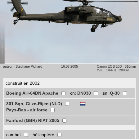
auteur : Stéphane Pichard
16.07.2005
Canon EOS 20D 310mm
f/9.0 1/640s 200iso
construit en 2002
Boeing AH-64DN Apache
cn:
DN030
sn:
Q-30
301 Sqn, Gilze-Rijen (NLD)
Pays-Bas - air force
Fairford (GBR) RIAT 2005
combat
hélicoptère