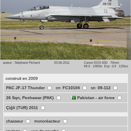
auteur : Stéphane Pichard
03.06.2011
Canon EOS 50D 70mm
f/8.0 1/800s Exp -1/3 125iso
construit en 2009
PAC JF-17 Thunder
cn:
FC10104
sn:
09-112
26 Sqn, Peshawar (PAK)
Pakistan - air force
Çiğli (TUR) 2011
chasseur
monoréacteur
roulage
vue de gauche