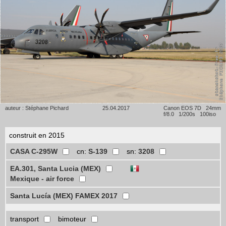
auteur : Stéphane Pichard
25.04.2017
Canon EOS 7D 24mm
f/8.0 1/200s 100iso
construit en 2015
CASA C-295W
cn:
S-139
sn:
3208
EA.301, Santa Lucia (MEX)
Mexique - air force
Santa Lucía (MEX) FAMEX 2017
transport
bimoteur