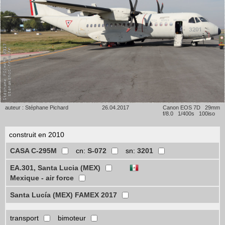
auteur : Stéphane Pichard
26.04.2017
Canon EOS 7D 29mm
f/8.0 1/400s 100iso
construit en 2010
CASA C-295M
cn:
S-072
sn:
3201
EA.301, Santa Lucia (MEX)
Mexique - air force
Santa Lucía (MEX) FAMEX 2017
transport
bimoteur