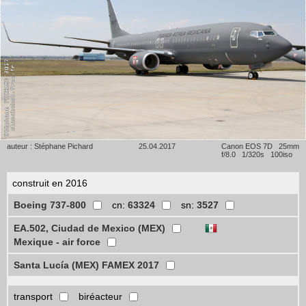
auteur : Stéphane Pichard
25.04.2017
Canon EOS 7D 25mm
f/8.0 1/320s 100iso
construit en 2016
Boeing 737-800
cn:
63324
sn:
3527
EA.502, Ciudad de Mexico (MEX)
Mexique - air force
Santa Lucía (MEX) FAMEX 2017
transport
biréacteur