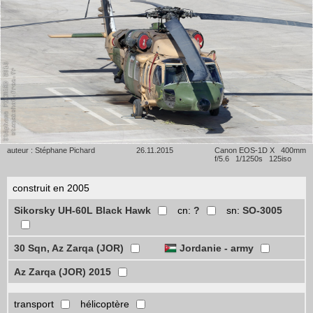
auteur : Stéphane Pichard
26.11.2015
Canon EOS-1D X 400mm
f/5.6 1/1250s 125iso
construit en 2005
Sikorsky UH-60L Black Hawk
cn:
?
sn:
SO-3005
30 Sqn, Az Zarqa (JOR)
Jordanie - army
Az Zarqa (JOR) 2015
transport
hélicoptère