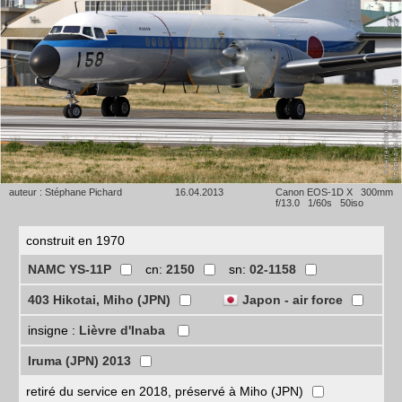
auteur : Stéphane Pichard
16.04.2013
Canon EOS-1D X 300mm
f/13.0 1/60s 50iso
construit en 1970
NAMC YS-11P
cn:
2150
sn:
02-1158
403 Hikotai, Miho (JPN)
Japon - air force
insigne :
Lièvre d'Inaba
Iruma (JPN) 2013
retiré du service en 2018, préservé à Miho (JPN)