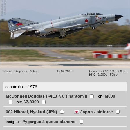
auteur : Stéphane Pichard
15.04.2013
Canon EOS-1D X 300mm
f/8.0 1/200s 50iso
construit en 1976
McDonnell Douglas F-4EJ Kai Phantom II
cn:
M090
sn:
67-8390
302 Hikotai, Hyakuri (JPN)
Japon - air force
insigne :
Pygargue à queue blanche