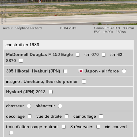
auteur : Stéphane Pichard
15.04.2013
Canon EOS-1D X 300mm
f/8.0 1/400s 160iso
construit en 1986
McDonnell Douglas F-15J Eagle
cn:
070
sn:
62-
8870
305 Hikotai, Hyakuri (JPN)
Japon - air force
insigne :
Umehana, fleur de prunier
Hyakuri (JPN) 2013
chasseur
biréacteur
décollage
vue de droite
camouflage
train d'atterrissage rentrant
3 réservoirs
ciel couvert