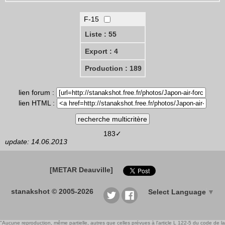
F-15
Liste : 55
Export : 4
Production : 189
lien forum :
lien HTML :
183✓
update: 14.06.2013
[METAR Deauville]
stanakshot © 2005-2026
Select Language
▼
"Aucune reproduction, même partielle, autres que celles prévues à l'article L 122-5 du code de la