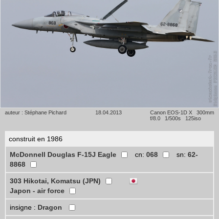
auteur : Stéphane Pichard
18.04.2013
Canon EOS-1D X 300mm
f/8.0 1/500s 125iso
construit en 1986
McDonnell Douglas F-15J Eagle
cn:
068
sn:
62-
8868
303 Hikotai, Komatsu (JPN)
Japon - air force
insigne :
Dragon