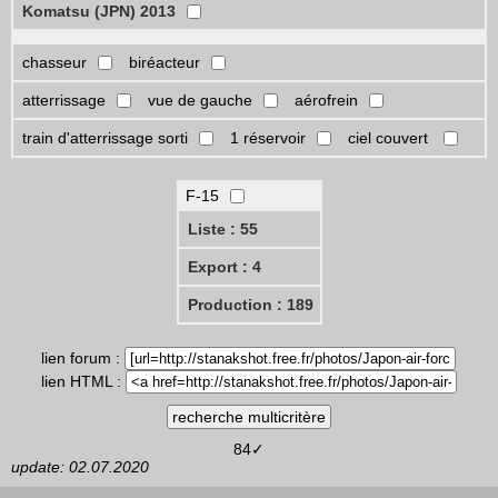
Komatsu (JPN) 2013
chasseur
biréacteur
atterrissage
vue de gauche
aérofrein
train d'atterrissage sorti
1 réservoir
ciel couvert
F-15
Liste : 55
Export : 4
Production : 189
lien forum :
lien HTML :
84✓
update: 02.07.2020