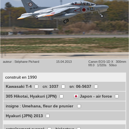
auteur : Stéphane Pichard
15.04.2013
Canon EOS-1D X 300mm
f/8.0 1/320s 50iso
construit en 1990
Kawasaki T-4
cn:
1037
sn:
06-5637
305 Hikotai, Hyakuri (JPN)
Japon - air force
insigne :
Umehana, fleur de prunier
Hyakuri (JPN) 2013