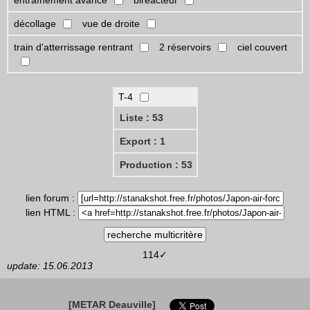
entraînement avancé
biréacteur
décollage
vue de droite
train d'atterrissage rentrant
2 réservoirs
ciel couvert
T-4
Liste : 53
Export : 1
Production : 53
lien forum :
lien HTML :
114✓
update: 15.06.2013
[METAR Deauville]