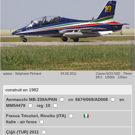
auteur : Stéphane Pichard
03.06.2011
Canon EOS 50D 70mm
f/8.0 1/500s 125iso
construit en 1982
Aermacchi MB-339A/PAN
cn:
6674/069/AD008
sn:
MM54479
reg:
10
Frecce Tricolori, Rivolto (ITA)
Italie - air force
Çiğli (TUR) 2011