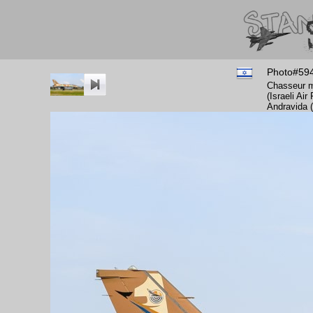
Photo#59
Chasseur m
(Israeli Ai
Andravida 