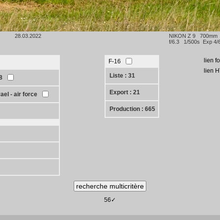
28.03.2022
NIKON Z 9 700mm
f/6.3 1/500s Exp 4/
lien f
F-16
lien 
Liste : 31
8
Export : 21
rael - air force
Production : 665
56✓