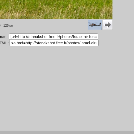
6 125iso
orum :
HTML :