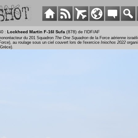
40 :
Lockheed Martin F-16I Sufa
(878) de l'IDF/AF
onoréacteur du 201 Squadron
The One Squadron
de la Force aérienne israél
r Force), au roulage sous un ciel couvert lors de l'exercice
Iniochos 2022
organi
(Grèce).