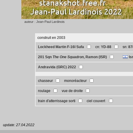
auteur : Jean-Paul Lardinois
construit en 2003
Lockheed Martin F-16I Sufa
cn:
YD-88
sn:
87
201 Sqn
The One Squadron
, Ramon (ISR)
Is
Andravida (GRC) 2022
chasseur
monoréacteur
roulage
vue de droite
train d'atterrissage sorti
ciel couvert
update: 27.04.2022