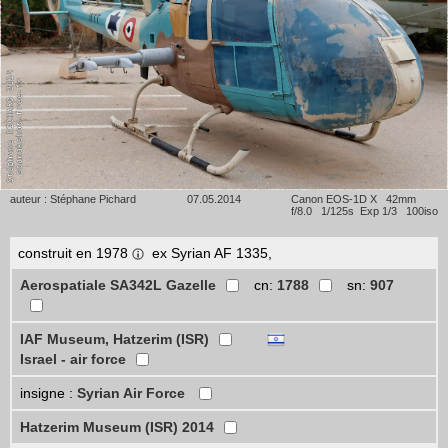
auteur : Stéphane Pichard
07.05.2014
Canon EOS-1D X 42mm
f/8.0 1/125s Exp 1/3 100iso
construit en 1978
ex Syrian AF 1335,
Aerospatiale SA342L Gazelle
cn:
1788
sn:
907
IAF Museum, Hatzerim (ISR)
Israel - air force
insigne :
Syrian Air Force
Hatzerim Museum (ISR) 2014