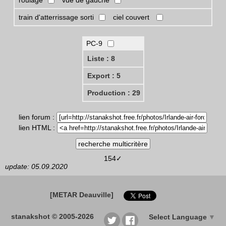
roulage
vue de gauche
train d'atterrissage sorti
ciel couvert
PC-9
Liste : 8
Export : 5
Production : 29
lien forum :
lien HTML :
154✓
update: 05.09.2020
[METAR Deauville]
stanakshot © 2005-2026
Select Language
▼