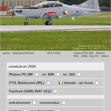
auteur : Stéphane Pichard
09.07.2012
Canon EOS 50D 300mm
f/9.0 1/80s Exp 2/3 100iso
construit en 2004
Pilatus PC-9M
cn:
658
sn:
263
FTS, Baldonnel (IRL)
Irlande - air force
Fairford (GBR) RIAT 2012
entraînement
monomoteur