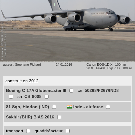
auteur : Stéphane Pichard
24.01.2016
Canon EOS-1D X 100mm
f/8.0 1/640s Exp -1/3 100iso
construit en 2012
Boeing C-17A Globemaster III
cn:
50268/F267/IND8
sn:
CB-8008
81 Sqn, Hindon (IND)
Inde - air force
Sakhir (BHR) BIAS 2016
transport
quadriréacteur