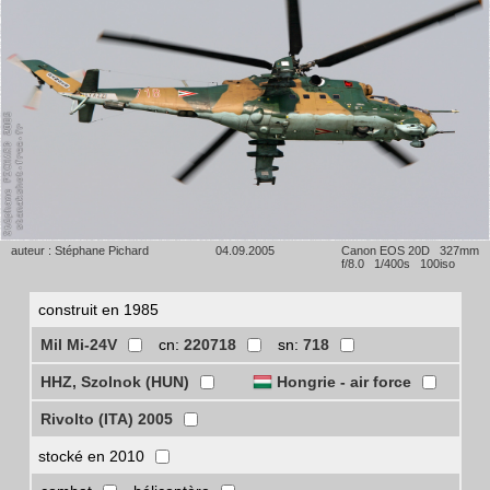
auteur : Stéphane Pichard
04.09.2005
Canon EOS 20D 327mm
f/8.0 1/400s 100iso
construit en 1985
Mil Mi-24V
cn:
220718
sn:
718
HHZ, Szolnok (HUN)
Hongrie - air force
Rivolto (ITA) 2005
stocké en 2010