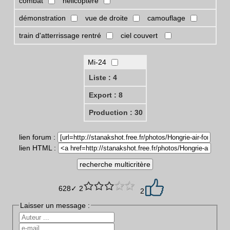
combat
hélicoptère
démonstration
vue de droite
camouflage
train d'atterrissage rentré
ciel couvert
Mi-24
Liste : 4
Export : 8
Production : 30
lien forum :
lien HTML :
628✓ 2
2
Laisser un message :