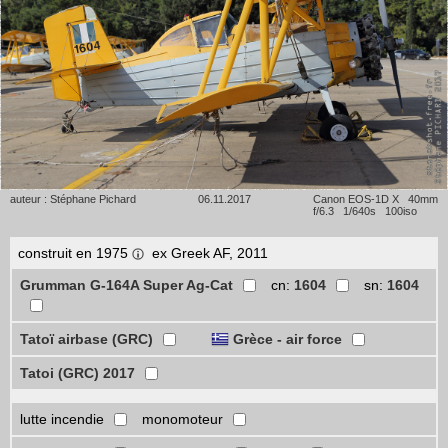
auteur : Stéphane Pichard
06.11.2017
Canon EOS-1D X 40mm
f/6.3 1/640s 100iso
construit en 1975
ex Greek AF, 2011
Grumman G-164A Super Ag-Cat
cn:
1604
sn:
1604
Tatoï airbase (GRC)
Grèce - air force
Tatoi (GRC) 2017
lutte incendie
monomoteur