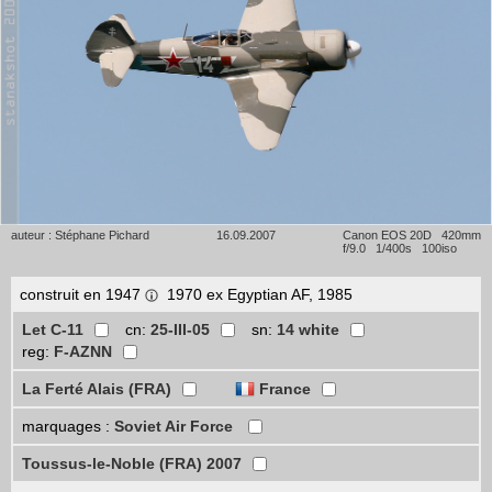
auteur : Stéphane Pichard
16.09.2007
Canon EOS 20D 420mm
f/9.0 1/400s 100iso
construit en 1947
1970 ex Egyptian AF, 1985
Let C-11
cn:
25-III-05
sn:
14 white
reg:
F-AZNN
La Ferté Alais (FRA)
France
marquages :
Soviet Air Force
Toussus-le-Noble (FRA) 2007