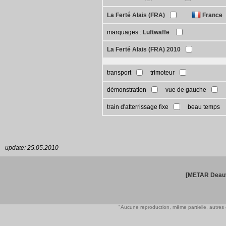
La Ferté Alais (FRA)
France
marquages :
Luftwaffe
La Ferté Alais (FRA) 2010
transport
trimoteur
démonstration
vue de gauche
train d'atterrissage fixe
beau temps
update: 25.05.2010
[METAR Deauv
"Aucune reproduction, même partielle, autres qu