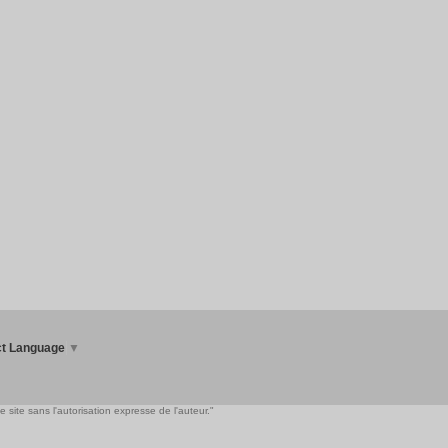
ct Language
▼
 site sans l'autorisation expresse de l'auteur."