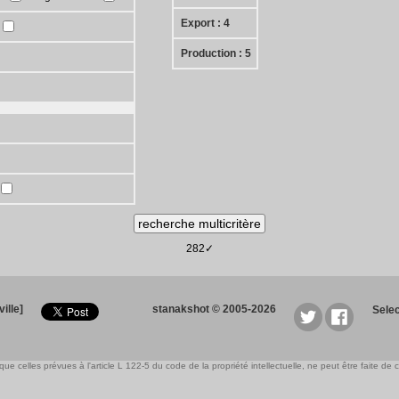
Export : 4
Production : 5
282✓
ille]
stanakshot © 2005-2026
Sele
e celles prévues à l'article L 122-5 du code de la propriété intellectuelle, ne peut être faite de ce