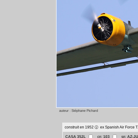
auteur : Stéphane Pichard
construit en 1952
ex Spanish Air Force 
CASA 352L
cn:
103
sn:
AZ-J