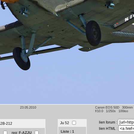
23.05.2010
Canon EOS 50D 300mm
f/10.0 1/250s 100iso
lien forum :
Ju 52
T.2B-212
lien HTML :
Liste : 1
U
reg:
F-AZJU