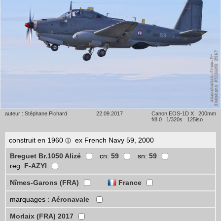
auteur : Stéphane Pichard
22.09.2017
Canon EOS-1D X 200mm
f/8.0 1/320s 125iso
construit en 1960
ex French Navy 59, 2000
Breguet Br.1050 Alizé
cn:
59
sn:
59
reg:
F-AZYI
Nîmes-Garons (FRA)
France
marquages :
Aéronavale
Morlaix (FRA) 2017