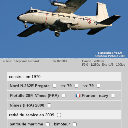
auteur : Stéphane Pichard
07.02.2008
Canon 200mm
f/9.0 1/250s Exp -1/3 100iso
construit en 1970
Nord N.262E Fregate
cn:
79
sn:
79
Flottille 28F, Nîmes (FRA)
France - navy
Nîmes (FRA) 2008
retiré du service en 2009
patrouille maritime
bimoteur