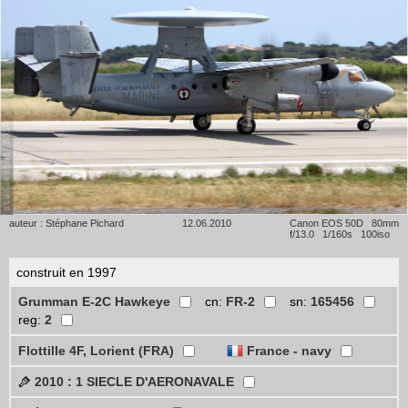
auteur : Stéphane Pichard
12.06.2010
Canon EOS 50D 80mm
f/13.0 1/160s 100iso
construit en 1997
Grumman E-2C Hawkeye
cn:
FR-2
sn:
165456
reg:
2
Flottille 4F, Lorient (FRA)
France - navy
2010 : 1 SIECLE D'AERONAVALE