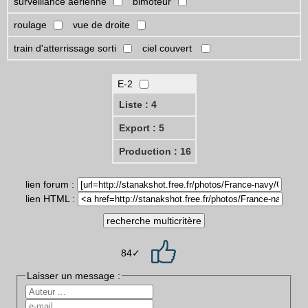
surveillance aérienne
bimoteur
roulage
vue de droite
train d'atterrissage sorti
ciel couvert
E-2
Liste : 4
Export : 5
Production : 16
lien forum :
lien HTML :
84✓
Laisser un message :