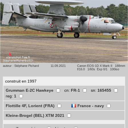
auteur : Stéphane Pichard
11.09.2021
Canon EOS-1D X Mark II 188mm
f/16.0 1/60s Exp 0/1 100iso
construit en 1997
Grumman E-2C Hawkeye
cn:
FR-1
sn:
165455
reg:
1
Flottille 4F, Lorient (FRA)
France - navy
Kleine-Brogel (BEL) XTM 2021