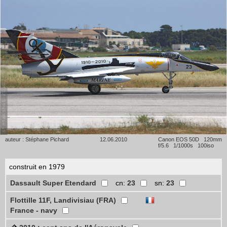
auteur : Stéphane Pichard
12.06.2010
Canon EOS 50D 120mm
f/5.6 1/1000s 100iso
construit en 1979
Dassault Super Etendard
cn:
23
sn:
23
Flottille 11F, Landivisiau (FRA)
France - navy