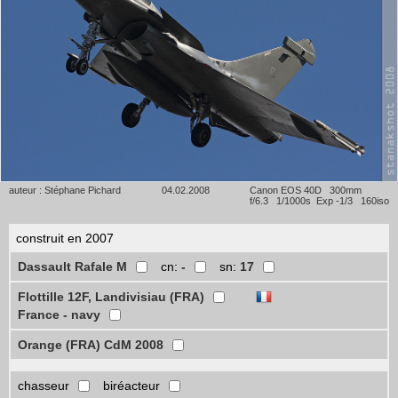
auteur : Stéphane Pichard
04.02.2008
Canon EOS 40D 300mm
f/6.3 1/1000s Exp -1/3 160iso
construit en 2007
Dassault Rafale M
cn:
-
sn:
17
Flottille 12F, Landivisiau (FRA)
France - navy
Orange (FRA) CdM 2008
chasseur
biréacteur