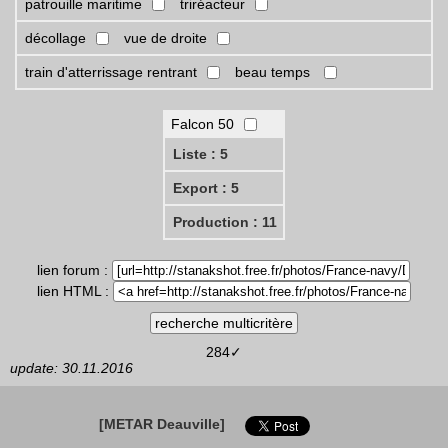
patrouille maritime
triréacteur
décollage
vue de droite
train d'atterrissage rentrant
beau temps
Falcon 50
Liste : 5
Export : 5
Production : 11
lien forum :
lien HTML :
284✓
update: 30.11.2016
[METAR Deauville]