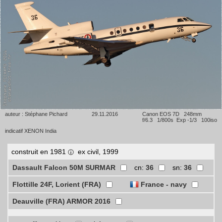
auteur : Stéphane Pichard
29.11.2016
Canon EOS 7D 248mm
f/6.3 1/800s Exp -1/3 100iso
indicatif XENON India
construit en 1981
ex civil, 1999
Dassault Falcon 50M SURMAR
cn:
36
sn:
36
Flottille 24F, Lorient (FRA)
France - navy
Deauville (FRA) ARMOR 2016