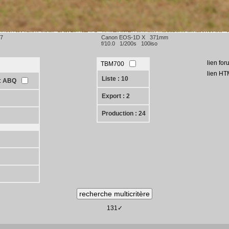
17
Canon EOS-1D X 371mm
f/10.0 1/200s 100iso
lien for
TBM700
lien HT
Liste : 10
:
ABQ
Export : 2
Production : 24
131✓