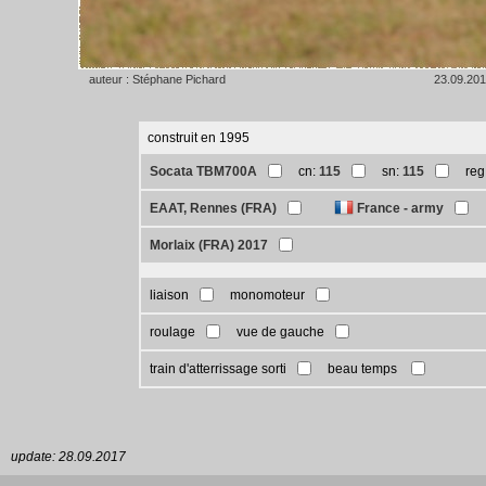
auteur : Stéphane Pichard
23.09.20
construit en 1995
Socata TBM700A
cn:
115
sn:
115
reg
EAAT, Rennes (FRA)
France - army
Morlaix (FRA) 2017
liaison
monomoteur
roulage
vue de gauche
train d'atterrissage sorti
beau temps
update: 28.09.2017