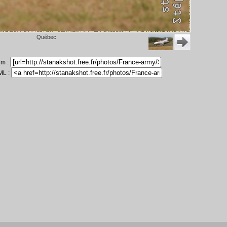
Québec
um :
ML :