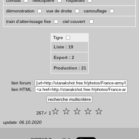
combat
hélicoptère
roquettes
démonstration
vue de droite
camouflage
train d'atterrissage fixe
ciel couvert
Tigre
Liste : 19
Export : 2
Production : 21
lien forum :
lien HTML :
☆ ☆ ☆ ☆ ☆
267✓ 1
update: 06.10.2020