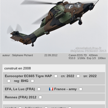
auteur : Stéphane Pichard
22.09.2012
Canon EOS 7D 420mm
f/10.0 1/160s Exp 1/3 100iso
construit en 2008
Eurocopter EC665 Tigre HAP
cn:
2022
sn:
2022
reg:
BHG
EFA, Le Luc (FRA)
France - army
Rennes (FRA) 2012