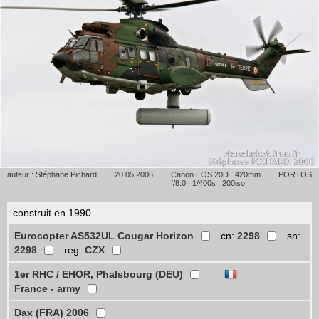
auteur : Stéphane Pichard
20.05.2006
Canon EOS 20D 420mm
PORTOS
f/8.0 1/400s 200iso
construit en 1990
Eurocopter AS532UL Cougar Horizon
cn:
2298
sn:
2298
reg:
CZX
1er RHC / EHOR, Phalsbourg (DEU)
France - army
Dax (FRA) 2006