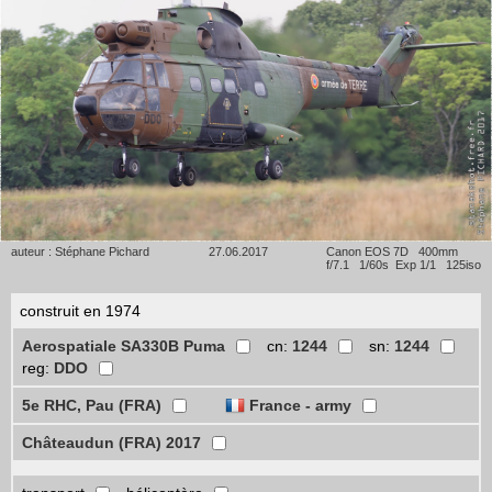
auteur : Stéphane Pichard
27.06.2017
Canon EOS 7D 400mm
f/7.1 1/60s Exp 1/1 125iso
construit en 1974
Aerospatiale SA330B Puma
cn:
1244
sn:
1244
reg:
DDO
5e RHC, Pau (FRA)
France - army
Châteaudun (FRA) 2017