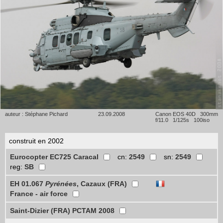
auteur : Stéphane Pichard
23.09.2008
Canon EOS 40D 300mm
f/11.0 1/125s 100iso
construit en 2002
Eurocopter EC725 Caracal
cn:
2549
sn:
2549
reg:
SB
EH 01.067
Pyrénées
, Cazaux (FRA)
France - air force
Saint-Dizier (FRA) PCTAM 2008