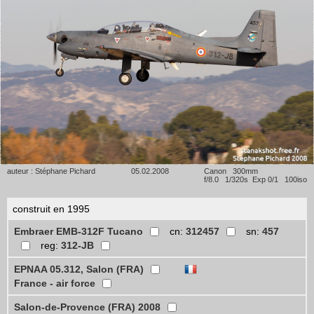
auteur : Stéphane Pichard
05.02.2008
Canon 300mm
f/8.0 1/320s Exp 0/1 100iso
construit en 1995
Embraer EMB-312F Tucano
cn:
312457
sn:
457
reg:
312-JB
EPNAA 05.312, Salon (FRA)
France - air force
Salon-de-Provence (FRA) 2008