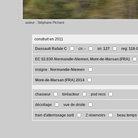
auteur : Stéphane Pichard
construit en 2011
Dassault Rafale C
cn:
-
sn:
127
reg:
118-
EC 02.030
Normandie-Niemen
, Mont-de-Marsan (FRA)
insigne :
Normandie-Niemen
Mont-de-Marsan (FRA) 2014
chasseur
biréacteur
pod reco
décollage
vue de droite
train d'atterrissage sorti
2 réservoirs
beau temps