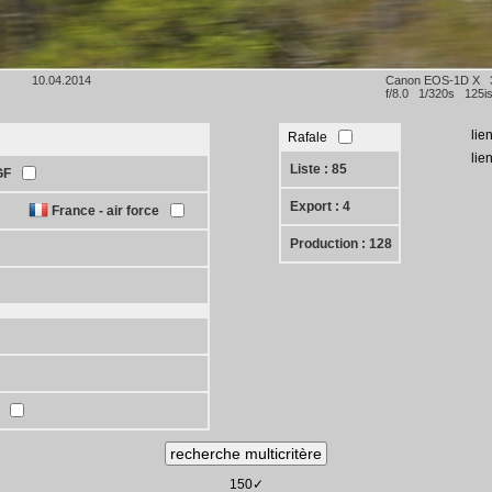
10.04.2014
Canon EOS-1D X
f/8.0 1/320s 125i
lie
Rafale
lie
Liste : 85
GF
Export : 4
France - air force
Production : 128
150✓