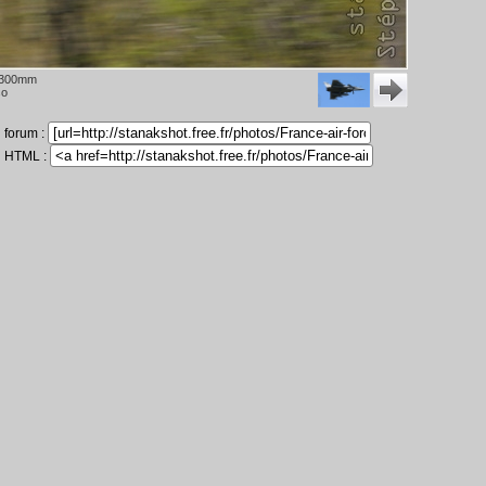
 300mm
so
n forum :
n HTML :