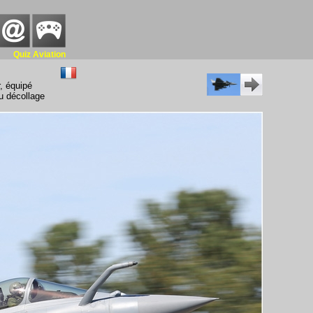
Quiz Aviation
r, équipé
u décollage