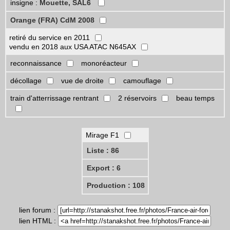
insigne :
Mouette, SAL6
Orange (FRA) CdM 2008
retiré du service en 2011
vendu en 2018 aux USA ATAC N645AX
reconnaissance
monoréacteur
décollage
vue de droite
camouflage
train d'atterrissage rentrant
2 réservoirs
beau temps
Mirage F1
Liste : 86
Export : 6
Production : 108
lien forum :
lien HTML :