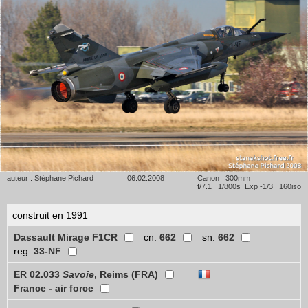
auteur : Stéphane Pichard
06.02.2008
Canon 300mm
f/7.1 1/800s Exp -1/3 160iso
construit en 1991
Dassault Mirage F1CR
cn:
662
sn:
662
reg:
33-NF
ER 02.033
Savoie
, Reims (FRA)
France - air force