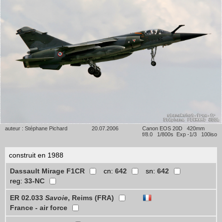
auteur : Stéphane Pichard
20.07.2006
Canon EOS 20D 420mm
f/8.0 1/800s Exp -1/3 100iso
construit en 1988
Dassault Mirage F1CR
cn:
642
sn:
642
reg:
33-NC
ER 02.033
Savoie
, Reims (FRA)
France - air force