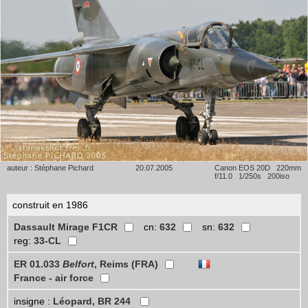
auteur : Stéphane Pichard
20.07.2005
Canon EOS 20D 220mm
f/11.0 1/250s 200iso
construit en 1986
Dassault Mirage F1CR
cn:
632
sn:
632
reg:
33-CL
ER 01.033
Belfort
, Reims (FRA)
France - air force
insigne :
Léopard, BR 244