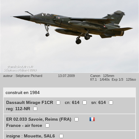
auteur : Stéphane Pichard
13.07.2009
Canon 125mm
f/7.1 1/640s Exp 1/3 125iso
construit en 1984
Dassault Mirage F1CR
cn:
614
sn:
614
reg:
112-NR
ER 02.033
Savoie
, Reims (FRA)
France - air force
insigne :
Mouette, SAL6