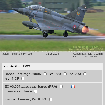
auteur : Stéphane Pichard
31.05.2008
Canon EOS 40D 300mm
f/4.5 1/200s 160iso
construit en 1992
Dassault Mirage 2000N
cn:
388
sn:
373
reg:
4-CF
EC 03.004
Limousin
, Istres (FRA)
France - air force
insigne :
Fennec, 2e GC I/9