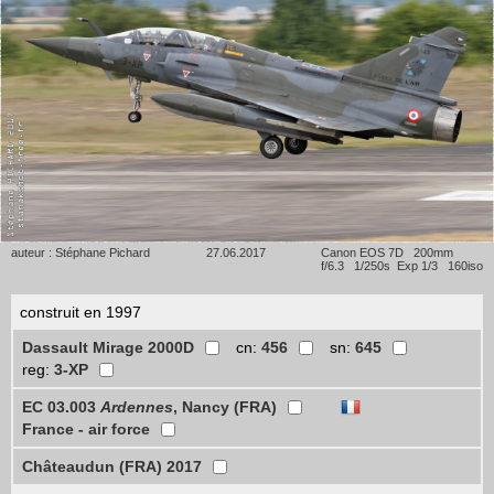
auteur : Stéphane Pichard
27.06.2017
Canon EOS 7D 200mm
f/6.3 1/250s Exp 1/3 160iso
construit en 1997
Dassault Mirage 2000D
cn:
456
sn:
645
reg:
3-XP
EC 03.003
Ardennes
, Nancy (FRA)
France - air force
Châteaudun (FRA) 2017