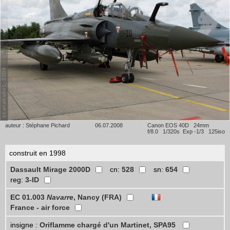
auteur : Stéphane Pichard
06.07.2008
Canon EOS 40D 24mm
f/8.0 1/320s Exp -1/3 125iso
construit en 1998
Dassault Mirage 2000D
cn:
528
sn:
654
reg:
3-ID
EC 01.003
Navarre
, Nancy (FRA)
France - air force
insigne :
Oriflamme chargé d'un Martinet, SPA95