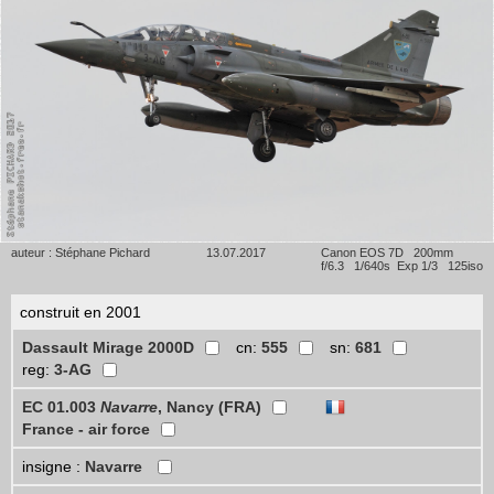
auteur : Stéphane Pichard
13.07.2017
Canon EOS 7D 200mm
f/6.3 1/640s Exp 1/3 125iso
construit en 2001
Dassault Mirage 2000D
cn:
555
sn:
681
reg:
3-AG
EC 01.003
Navarre
, Nancy (FRA)
France - air force
insigne :
Navarre