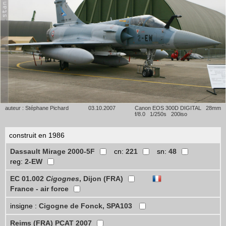
auteur : Stéphane Pichard
03.10.2007
Canon EOS 300D DIGITAL 28mm
f/8.0 1/250s 200iso
construit en 1986
Dassault Mirage 2000-5F
cn:
221
sn:
48
reg:
2-EW
EC 01.002
Cigognes
, Dijon (FRA)
France - air force
insigne :
Cigogne de Fonck, SPA103
Reims (FRA) PCAT 2007